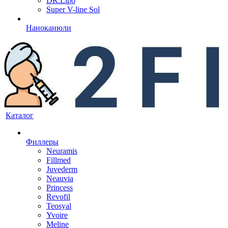
DR.Lipo
Super V-line Sol
Наноканюли
Каталог
Филлеры
Neuramis
Fillmed
Juvederm
Neauvia
Princess
Revofil
Teosyal
Yvoire
Meline