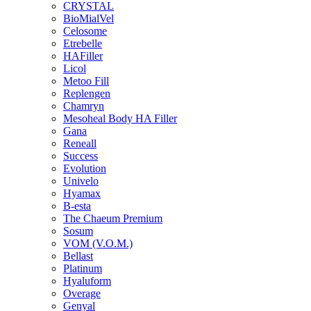
CRYSTAL
BioMialVel
Celosome
Etrebelle
HAFiller
Licol
Metoo Fill
Replengen
Chamryn
Mesoheal Body HA Filler
Gana
Reneall
Success
Evolution
Univelo
Hyamax
B-esta
The Chaeum Premium
Sosum
VOM (V.O.M.)
Bellast
Platinum
Hyaluform
Overage
Genyal