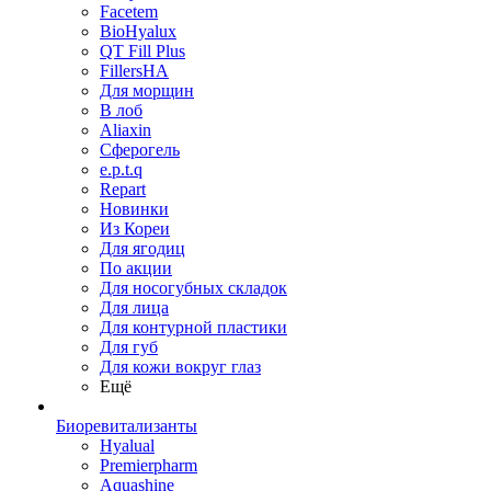
Facetem
BioHyalux
QT Fill Plus
FillersHA
Для морщин
В лоб
Aliaxin
Сферогель
e.p.t.q
Repart
Новинки
Из Кореи
Для ягодиц
По акции
Для носогубных складок
Для лица
Для контурной пластики
Для губ
Для кожи вокруг глаз
Ещё
Биоревитализанты
Hyalual
Premierpharm
Aquashine