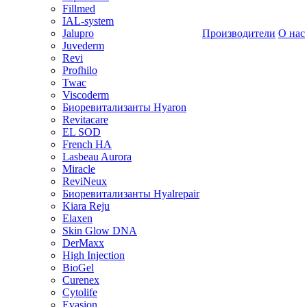
Fillmed
IAL-system
Jalupro
Производители
О нас
Juvederm
Revi
Profhilo
Twac
Viscoderm
Биоревитализанты Hyaron
Revitacare
EL SOD
French HA
Lasbeau Aurora
Miracle
ReviNeux
Биоревитализанты Hyalrepair
Kiara Reju
Elaxen
Skin Glow DNA
DerMaxx
High Injection
BioGel
Curenex
Cytolife
Evasion