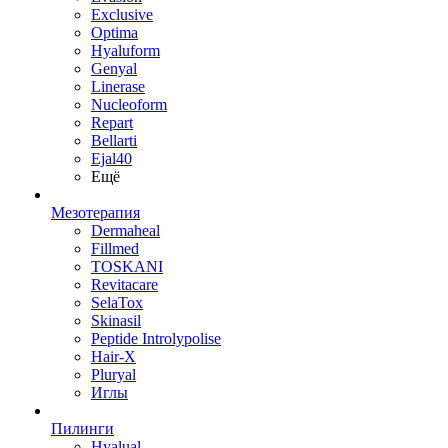
Exclusive
Optima
Hyaluform
Genyal
Linerase
Nucleoform
Repart
Bellarti
Ejal40
Ещё
Мезотерапия
Dermaheal
Fillmed
TOSKANI
Revitacare
SelaTox
Skinasil
Peptide Introlypolise
Hair-X
Pluryal
Иглы
Пилинги
Hyalual