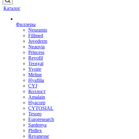
Каталог
Филлеры
Neuramis
Fillmed
Juvederm
Neauvia
Princess
Revofil
Teosyal
Yvoire
Meline
Hyafilia
CYJ
Коллост
Amalain
Hyacorp
CYTOSIAL
Tesoro
Euroresearch
Sardenya
Phillex
Revanesse